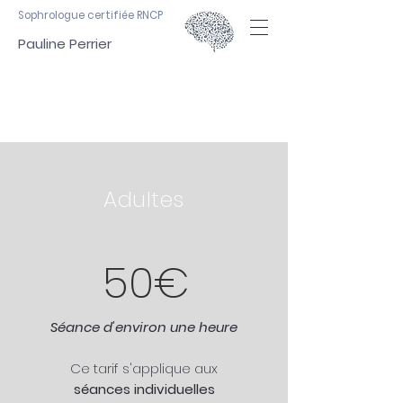
Sophrologue certifiée RNCP
Pauline Perrier
TARIFS
Adultes
50€
Séance d'environ une heure
Ce tarif s'applique aux
séances individuelles