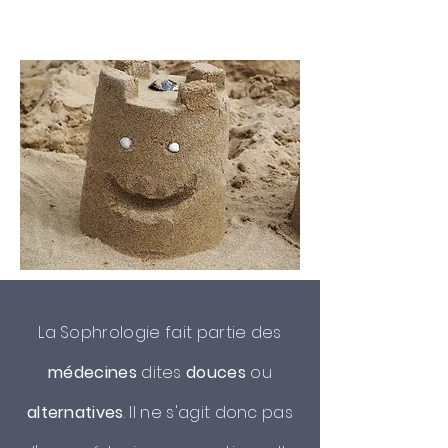
REMBOURSEMENTS
La Sophrologie fait partie des
médecines
dites
douces
ou
alternatives
. Il ne s'agit donc pas